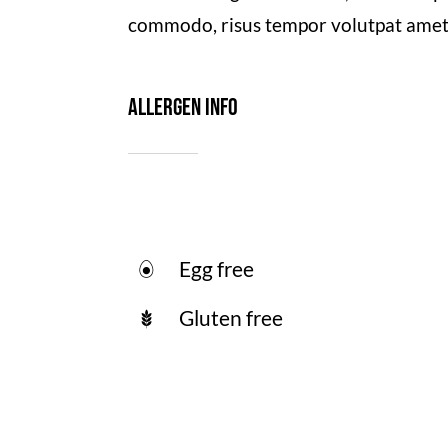
commodo, risus tempor volutpat amet 
Allergen Info
Egg free
Gluten free