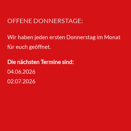
OFFENE DONNERSTAGE:
DER TAKEOUT
Wir haben jeden ersten Donnerstag im Monat
für euch geöffnet.
UNG
IMPRESSIONEN
Die nächsten Termine sind:
04.06.2026
02.07.2026
it mi nulla in consequat, ut. Metus,
 laoreet et. Tellus adipiscing mi