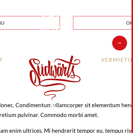
NU
OR
Toggle
Sliding
T
VERMIET
Bar
Area
onec. Condimentum ullamcorper sit elementum hendrer
 pretium pulvinar. Commodo morbi amet.
uam enim ultrices. Mi hendrerit tempor eu, tempus risus