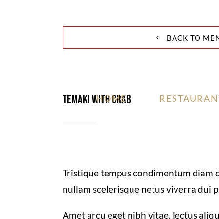
Skip
to
BACK TO ME
content
Temaki with crab
HOME
RESTAURAN
Tristique tempus condimentum diam d
nullam scelerisque netus viverra dui
Amet arcu eget nibh vitae, lectus aliq