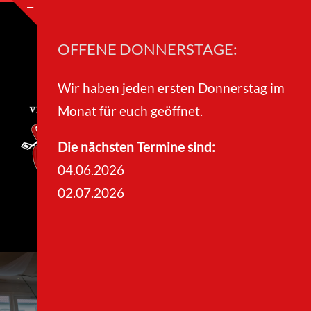
Skip
to
Toggle
OFFENE DONNERSTAGE:
content
Sliding
Bar
Wir haben jeden ersten Donnerstag im
Area
Monat für euch geöffnet.
Die nächsten Termine sind:
04.06.2026
02.07.2026